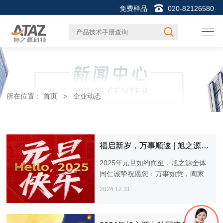
免费样品
020-82126580
所在位置：
首页
>
企业动态
福启新岁，万事顺遂 | 旭之源科技恭祝大家元旦快乐！
2025年元旦如约而至，旭之源全体
同仁诚挚祝愿您：万事如意，阖家幸
福！2025，所愿皆成！
2024.12.31