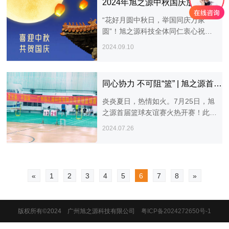
2024年旭之源中秋国庆放假通知
“花好月圆中秋日，举国同庆万家
圆”！旭之源科技全体同仁衷心祝福
您及您的家人节日愉快，万事如意！
2024.09.10
同心协力 不可阻“篮” | 旭之源首届篮球友谊赛圆满落幕
炎炎夏日，热情如火。7月25日，旭
之源首届篮球友谊赛火热开赛！此次
比赛旨在丰富员工业余生活，增强团
2024.07.26
队凝聚力，展现公司积极向上的精神
风貌。
«
1
2
3
4
5
6
7
8
»
版权所有©2024 广州旭之源科技有限公司
粤ICP备2024272650号-1