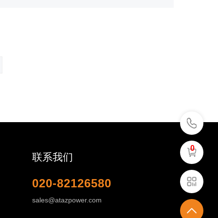
0
联系我们
020-82126580
sales@atazpower.com