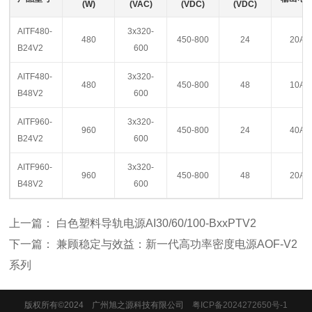
(W)
(VAC)
(VDC)
(VDC)
AITF480-
3x320-
480
450-800
24
20A
B24V2
600
AITF480-
3x320-
480
450-800
48
10A
B48V2
600
AITF960-
3x320-
960
450-800
24
40A
B24V2
600
AITF960-
3x320-
960
450-800
48
20A
B48V2
600
上一篇：
白色塑料导轨电源AI30/60/100-BxxPTV2
下一篇：
兼顾稳定与效益：新一代高功率密度电源AOF-V2
系列
版权所有©2024 广州旭之源科技有限公司
粤ICP备2024272650号-1