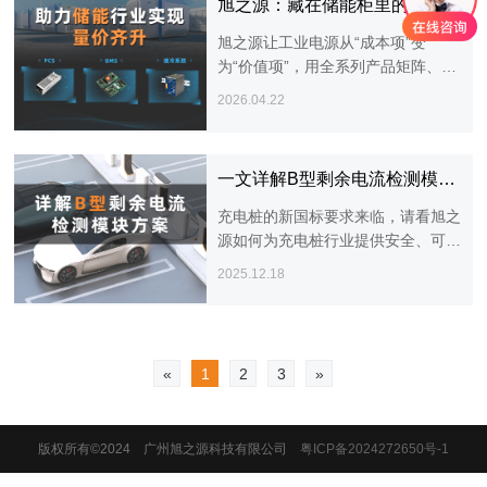
旭之源：藏在储能柜里的“供电管家”
旭之源让工业电源从“成本项”变
为“价值项”，用全系列产品矩阵、一
站式储能解决方案，把“超高压输
2026.04.22
入”“超宽输入”和“严苛适配”变成自己
的护城河。
一文详解B型剩余电流检测模块方案，保障充电桩安全可靠
充电桩的新国标要求来临，请看旭之
源如何为充电桩行业提供安全、可
靠、专业的电源解决方案。
2025.12.18
«
1
2
3
»
版权所有©2024 广州旭之源科技有限公司
粤ICP备2024272650号-1