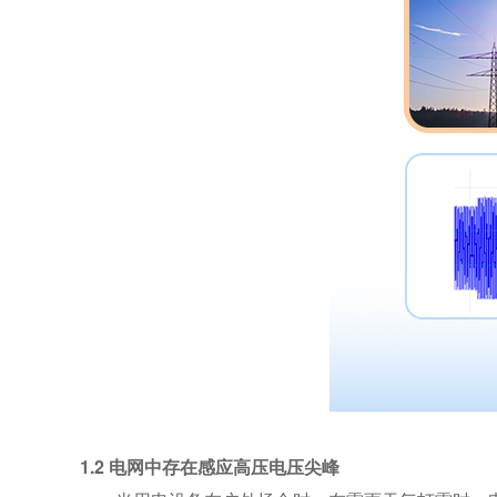
1.2 电网中存在感应高压电压尖峰