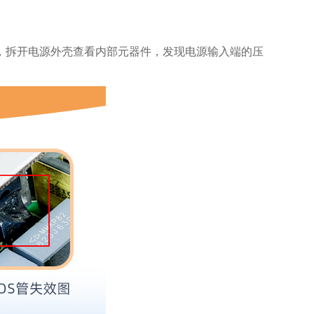
，拆开电源外壳查看内部元器件，发现电源输入端的压