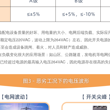
输配电设备质量的好坏、用电量的大小、电网后端负载、实际应
定电压220VAC，波动上限为264VAC）左右。因此开关电源
时甚至会造成设备跳闸、着火，对人员和财产造成威胁。
在负载变化很大的应用场景：如山区、公路隧道，发电机等电网
输入电压已经超过电源的最高输入电压264VAC，因此电源存在很