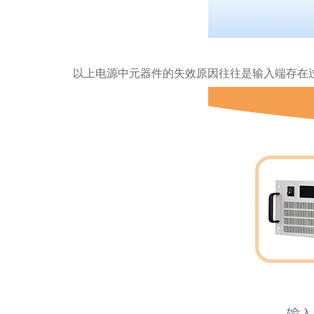
以上电源中元器件的失效原因往往是输入端存在