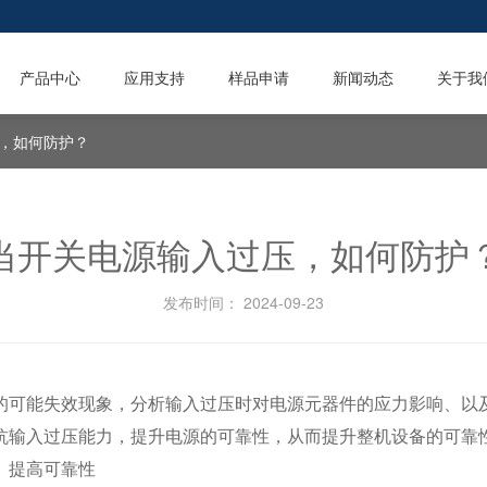
产品中心
应用支持
样品申请
新闻动态
关于我
，如何防护？
当开关电源输入过压，如何防护
发布时间：
2024-09-23
的可能失效现象，分析输入过压时对电源元器件的应力影响、以
抗输入过压能力，提升电源的可靠性，从而提升整机设备的可靠
、提高可靠性