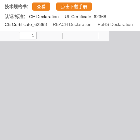
技术规格书：
查看
点击下载手册
认证/标准：
CE Declaration
UL Certificate_62368
CB Certificate_62368
REACH Declaration
RoHS Declaration