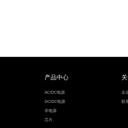
产品中心
关
AC/DC电源
企
DC/DC电源
联
非电源
芯片