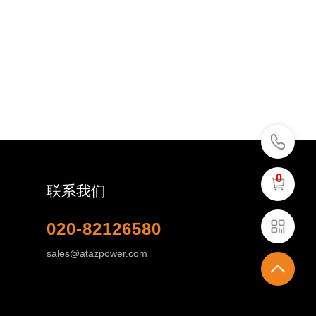
0
联系我们
020-82126580
sales@atazpower.com