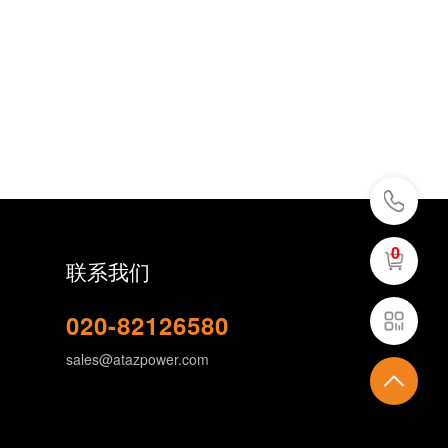
0
联系我们
020-82126580
sales@atazpower.com