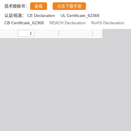
技术规格书：
查看
点击下载手册
认证/标准：
CE Declaration
UL Certificate_62368
CB Certificate_62368
REACH Declaration
RoHS Declaration