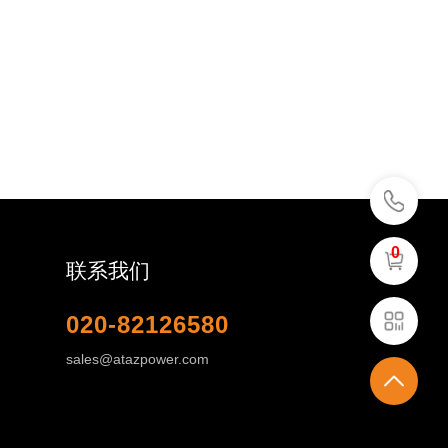
0
联系我们
020-82126580
sales@atazpower.com