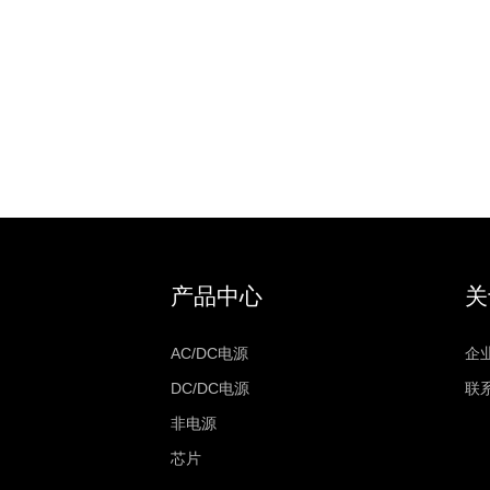
产品中心
关
AC/DC电源
企
DC/DC电源
联
非电源
芯片