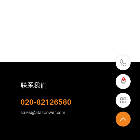
0
联系我们
020-82126580
sales@atazpower.com