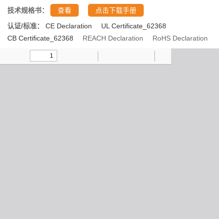
技术规格书：
查看
点击下载手册
认证/标准：
CE Declaration
UL Certificate_62368
CB Certificate_62368
REACH Declaration
RoHS Declaration