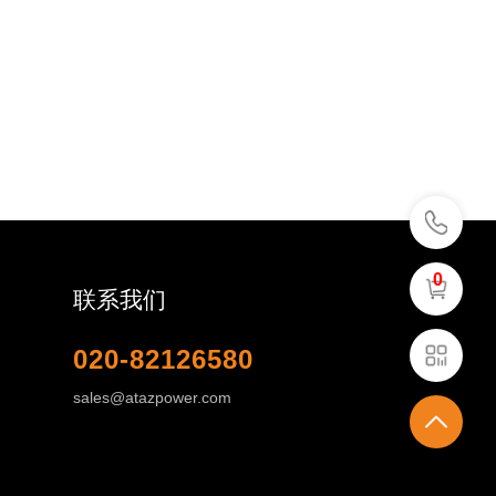
0
联系我们
020-82126580
sales@atazpower.com