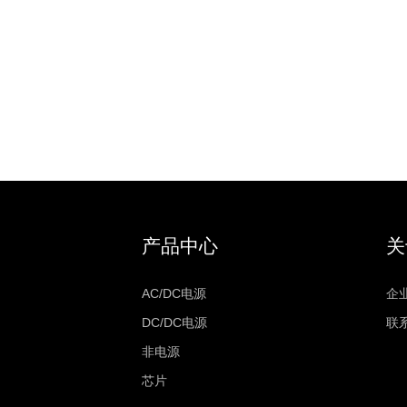
产品中心
关
AC/DC电源
企
DC/DC电源
联
非电源
芯片