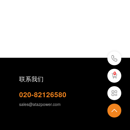
0
联系我们
020-82126580
sales@atazpower.com