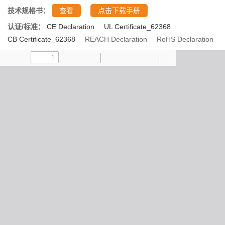
技术规格书：
查看
点击下载手册
认证/标准：
CE Declaration
UL Certificate_62368
CB Certificate_62368
REACH Declaration
RoHS Declaration