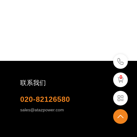
0
联系我们
020-82126580
sales@atazpower.com