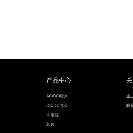
产品中心
关
AC/DC电源
企
DC/DC电源
联
非电源
芯片