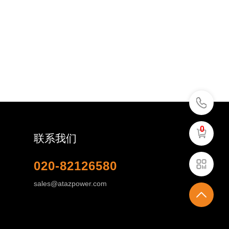
0
联系我们
020-82126580
sales@atazpower.com