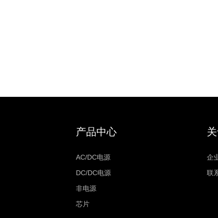
产品中心
关
AC/DC电源
企
DC/DC电源
联
非电源
芯片