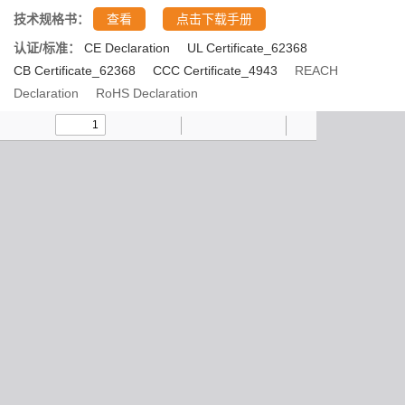
技术规格书：
查看
点击下载手册
认证/标准：
CE Declaration
UL Certificate_62368
CB Certificate_62368
CCC Certificate_4943
REACH
Declaration
RoHS Declaration