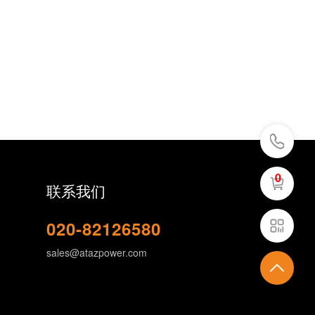
0
联系我们
020-82126580
sales@atazpower.com