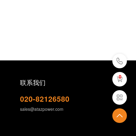
0
联系我们
020-82126580
sales@atazpower.com